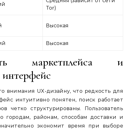
Средняя (зависит от сети
ий
Tor)
й
Высокая
ий
Высокая
ость маркетплейса и
й интерфейс
о внимания UX-дизайну, что редкость для
фейс интуитивно понятен, поиск работает
ров четко структурированы. Пользователь
о городам, районам, способам доставки и
 значительно экономит время при выборе