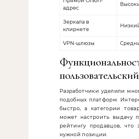
Прямой Onion-
Высок
адрес
Зеркала в
Низки
клирнете
VPN-шлюзы
Средн
Функциональн
пользовательски
Разработчики уделили мног
подобных платформ. Интер
быстро, а категории това
может настроить выдачу п
рейтингу продавцов, что
нужной позиции.