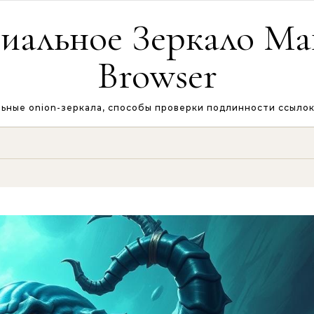
альное Зеркало Маг
Browser
альные onion-зеркала, способы проверки подлинности ссыло