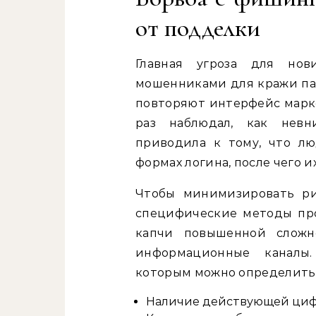
от подделки
Главная угроза для но
мошенниками для кражи пар
повторяют интерфейс марке
раз наблюдал, как невн
приводила к тому, что л
формах логина, после чего 
Чтобы минимизировать ри
специфические методы про
капчи повышенной сложн
информационные каналы.
которым можно определить 
Наличие действующей циф