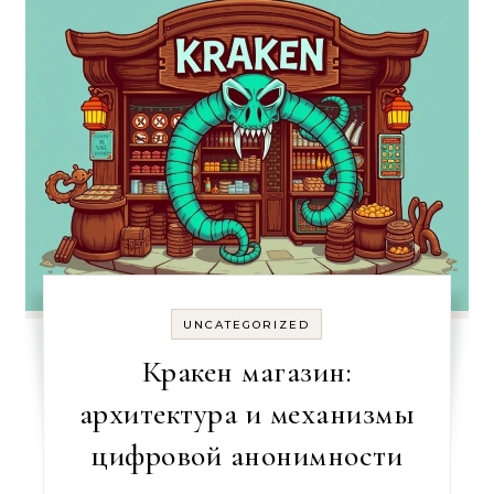
UNCATEGORIZED
Кракен магазин:
архитектура и механизмы
цифровой анонимности