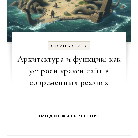
UNCATEGORIZED
Архитектура и функции: как
устроен кракен сайт в
современных реалиях
ПРОДОЛЖИТЬ ЧТЕНИЕ