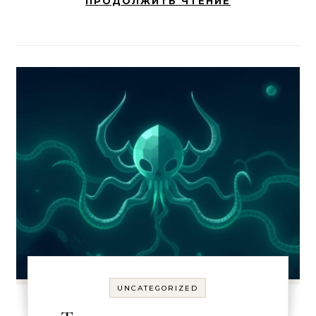
ПРОДОЛЖИТЬ ЧТЕНИЕ
UNCATEGORIZED