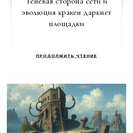
Теневая сторона сети и
эволюция кракен даркнет
площадки
ПРОДОЛЖИТЬ ЧТЕНИЕ