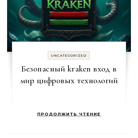
UNCATEGORIZED
Безопасный kraken вход в
мир цифровых технологий
ПРОДОЛЖИТЬ ЧТЕНИЕ