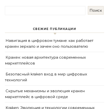
Поиск
СВЕЖИЕ ПУБЛИКАЦИИ
Навигация в цифровом тумане: как работает
кракен зеркало и зачем оно пользователю
Кракен: новая архитектура современных
маркетплейсов
Безопасный kraken вход в мир цифровых
технологий
Скрытые механизмы и эволюция кракен
маркетплейс в цифровой среде
Kraken: Эволюция и технологии современных