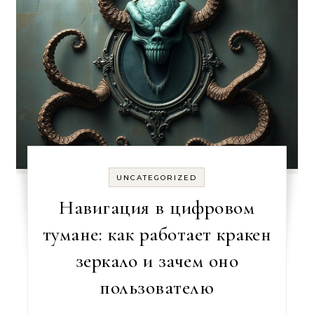
UNCATEGORIZED
Навигация в цифровом
тумане: как работает кракен
зеркало и зачем оно
пользователю